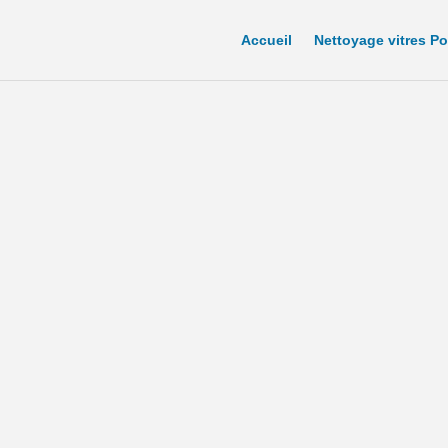
Accueil
Nettoyage vitres Po
ue de la ville de Por
ez-vous