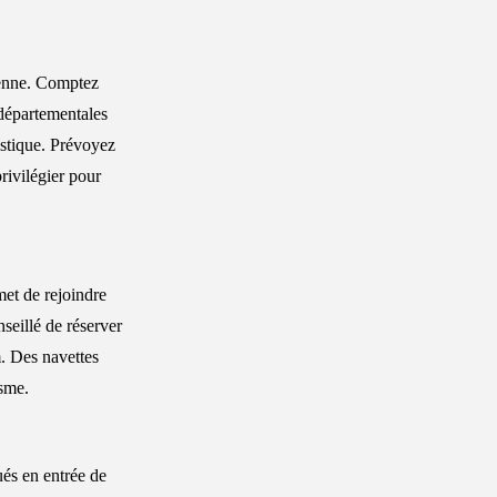
ienne. Comptez
 départementales
istique. Prévoyez
rivilégier pour
met de rejoindre
nseillé de réserver
. Des navettes
isme.
ués en entrée de