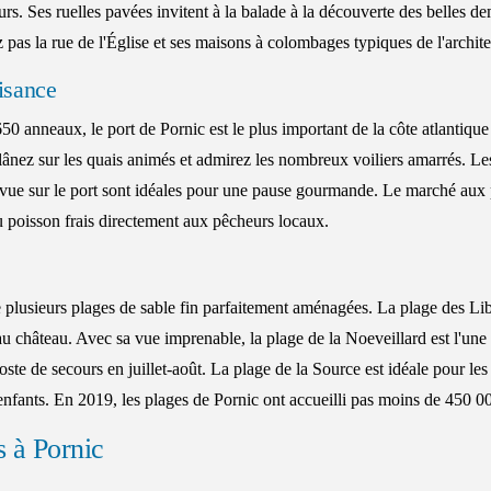
tours. Ses ruelles pavées invitent à la balade à la découverte des belles
pas la rue de l'Église et ses maisons à colombages typiques de l'archite
isance
0 anneaux, le port de Pornic est le plus important de la côte atlantiqu
lânez sur les quais animés et admirez les nombreux voiliers amarrés. Les
c vue sur le port sont idéales pour une pause gourmande. Le marché aux 
u poisson frais directement aux pêcheurs locaux.
 plusieurs plages de sable fin parfaitement aménagées. La plage des Libr
u château. Avec sa vue imprenable, la plage de la Noeveillard est l'une 
oste de secours en juillet-août. La plage de la Source est idéale pour les
enfants. En 2019, les plages de Pornic ont accueilli pas moins de 450 00
s à Pornic