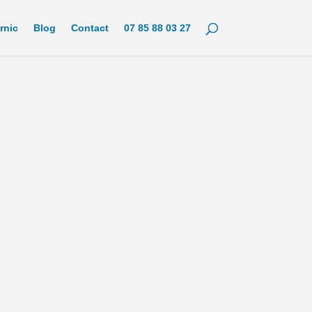
rnic
Blog
Contact
07 85 88 03 27
nic