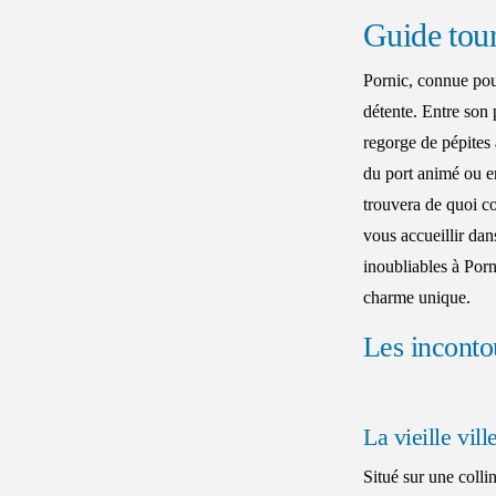
Guide tour
Pornic, connue pour
détente. Entre son p
regorge de pépites 
du port animé ou en
trouvera de quoi co
vous accueillir dan
inoubliables à Porni
charme unique.
Les inconto
La vieille vill
Situé sur une colli