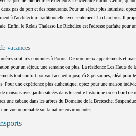
avec sa piscine intérieure et extérieure. Le Mercure Pornic Centre, quant à
à deux pas du port et des restaurants. Pour un séjour plus intimiste, optez
ement à l'architecture traditionnelle avec seulement 15 chambres. Il pro
aie. Enfin, le Relais Thalasso Le Richelieu est l'adresse parfaite pour u
 de vacances
onnières sont très courantes à Pornic. De nombreux appartements et mai
cation pour un séjour, une semaine ou plus. La résidence Les Hauts de l
ments tout confort pouvant accueillir jusqu'à 8 personnes, idéal pour l
s. Pour une expérience plus authentique, optez pour une maison indivi
de maisons avec jardin situées dans le centre historique ou en bord de 
ouez une cabane dans les arbres du Domaine de la Bretesche. Suspendues
t une vue imprenable sur la nature environnante.
ansports