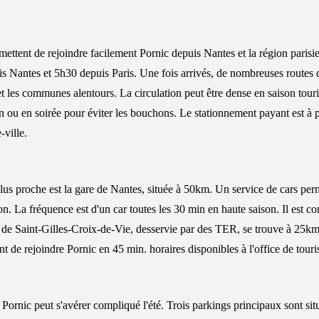
mettent de rejoindre facilement Pornic depuis Nantes et la région paris
s Nantes et 5h30 depuis Paris. Une fois arrivés, de nombreuses routes
t les communes alentours. La circulation peut être dense en saison tour
tin ou en soirée pour éviter les bouchons. Le stationnement payant est à p
-ville.
us proche est la gare de Nantes, située à 50km. Un service de cars per
n. La fréquence est d'un car toutes les 30 min en haute saison. Il est co
e de Saint-Gilles-Croix-de-Vie, desservie par des TER, se trouve à 25km
nt de rejoindre Pornic en 45 min. horaires disponibles à l'office de tour
Pornic peut s'avérer compliqué l'été. Trois parkings principaux sont sit