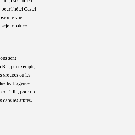
 lui, est situé en
 pour l'hôtel Castel
pose une vue
n séjour balnéo
sons sont
a Ria, par exemple,
es groupes ou les
duelle. L'agence
mer. Enfin, pour un
 dans les arbres,